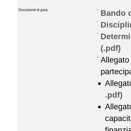
Documenti di gara
Bando d
Discipli
Determi
(.pdf)
Allegato
partecip
Allega
.pdf
)
Allegat
capaci
finanzi