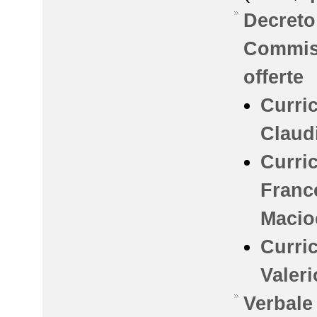
Decreto 
Commis
offerte
Curri
Claud
Curri
Franc
Macio
Curri
Valer
Verbale