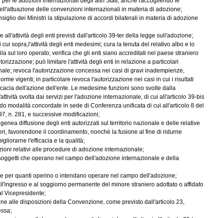
 per le adozioni internazionali degli altri Stati, anche raccogliendo le
dell'attuazione delle convenzioni internazionali in materia di adozione;
glio dei Ministri la stipulazione di accordi bilaterali in materia di adozione
e all'attività degli enti previsti dall'articolo 39-ter della legge sull'adozione;
i cui sopra,l'attività degli enti medesimi; cura la tenuta del relativo albo e lo
ila sul loro operato; verifica che gli enti siano accreditati nel paese straniero
orizzazione; può limitare l'attività degli enti in relazione a particolari
ionale; revoca l'autorizzazione concessa nei casi di gravi inadempienze,
orme vigenti; in particolare revoca l'autorizzazione nei casi in cui i risultati
ficacia dell'azione dell'ente. Le medesime funzioni sono svolte dalla
tività svolta dai servizi per l'adozione internazionale, di cui all'articolo 39-bis
o modalità concordate in sede di Conferenza unificata di cui all'articolo 8 del
97, n. 281, e successive modificazioni;
genea diffusione degli enti autorizzati sul territorio nazionale e delle relative
ri, favorendone il coordinamento, nonchè la fusione al fine di ridurne
iorarne l'efficacia e la qualità;
mazioni relativi alle procedure di adozione internazionale;
soggetti che operano nel campo dell'adozione internazionale e della
ne per quanti operino o intendano operare nel campo dell'adozione;
all'ingresso e al soggiorno permanente del minore straniero adottato o affidato
al Vicepresidente;
ione alle disposizioni della Convenzione, come previsto dall'articolo 23,
essa;