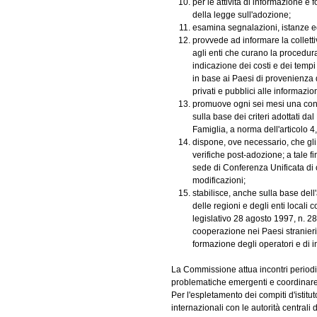
per le attività di informazione e 
della legge sull'adozione;
esamina segnalazioni, istanze ed 
provvede ad informare la collettiv
agli enti che curano la procedura
indicazione dei costi e dei temp
in base ai Paesi di provenienza 
privati e pubblici alle informazion
promuove ogni sei mesi una consu
sulla base dei criteri adottati da
Famiglia, a norma dell'articolo 4
dispone, ove necessario, che gli
verifiche post-adozione; a tale f
sede di Conferenza Unificata di c
modificazioni;
stabilisce, anche sulla base dell'
delle regioni e degli enti locali 
legislativo 28 agosto 1997, n. 28
cooperazione nei Paesi stranieri p
formazione degli operatori e di 
La Commissione attua incontri periodici
problematiche emergenti e coordinare 
Per l'espletamento dei compiti d'istitu
internazionali con le autorità centrali d