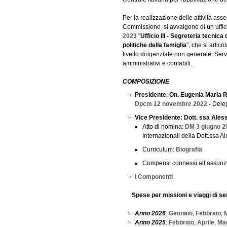
Per la realizzazione delle attività ass
Commissione si avvalgono di un ufficio
2023
"
Ufficio III - Segreteria tecnic
politiche della famiglia
", che si artic
livello dirigenziale non generale: Serviz
amministrativi e contabili.
COMPOSIZIONE
Presidente
:
On. Eugenia Maria
Dpcm 12 novembre 2022
-
Deleg
Vice Presidente: Dott. ssa Ales
Atto di nomina:
DM 3 giugno 2
Internazionali della Dott.ssa A
Curriculum:
Biografia
Compensi connessi all’assunzi
I Componenti
Spese per missioni e viaggi di s
Anno 2026
:
Gennaio
,
Febbraio
,
Anno 2025
:
Febbraio
,
Aprile
,
Mag