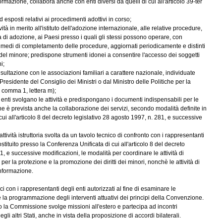
formazione, collabora anche con enti diversi da quelli di cui all'articolo 39-ter
esposti relativi ai procedimenti adottivi in corso;
ità in merito all'istituto dell'adozione internazionale, alle relative procedure,
 di adozione, ai Paesi presso i quali gli stessi possono operare, con
i medi di completamento delle procedure, aggiornati periodicamente e distinti
del minore; predispone strumenti idonei a consentire l'accesso dei soggetti
i;
ltazione con le associazioni familiari a carattere nazionale, individuate
l Presidente del Consiglio dei Ministri o dal Ministro delle Politiche per la
, comma 1, lettera m);
 enti svolgano le attività e predispongano i documenti indispensabili per le
ine è prevista anche la collaborazione dei servizi, secondo modalità definite in
ui all'articolo 8 del decreto legislativo 28 agosto 1997, n. 281, e successive
attività istruttoria svolta da un tavolo tecnico di confronto con i rappresentanti
costituito presso la Conferenza Unificata di cui all'articolo 8 del decreto
1, e successive modificazioni, le modalità per coordinare le attività di
er la protezione e la promozione dei diritti dei minori, nonchè le attività di
informazione.
 con i rappresentanti degli enti autorizzati al fine di esaminare le
la programmazione degli interventi attuativi dei principi della Convenzione.
to la Commissione svolge missioni all'estero e partecipa ad incontri
egli altri Stati, anche in vista della proposizione di accordi bilaterali.