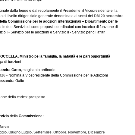
egnate dalla legge e dal regolamento il Presidente, il Vicepresidente e la
 di livello dirigenziale generale denominato ai sensi del
DM 20 settembre
a della Commissione per le adozioni internazionali – Dipartimento per le
ola in due Servizi cui sono preposti coordinatori con incarico di funzione di
io I - Servizio per le adozioni e Servizio II - Servizio per gli affari
 ROCCELLA,
Ministro pe la famiglia, la natalità e le pari opportunità
a di funzioni
sandra Gatto,
magistrato ordinario
026
- Nomina a Vicepresidente della Commissione per le Adozioni
lessandra Gatto
one della carica:
prospetto
ervizio della Commissione:
Marzo
gio
,
Giugno,
Luglio
,
Settembre
,
Ottobre
,
Novembre
,
Dicembre