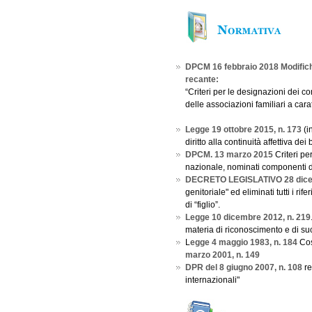
DPCM 16 febbraio 2018 Modifiche
recante:
“Criteri per le designazioni dei 
delle associazioni familiari a cara
Legge 19 ottobre 2015, n. 173
(i
diritto alla continuità affettiva d
DPCM. 13 marzo 2015
Criteri pe
nazionale, nominati componenti d
DECRETO LEGISLATIVO 28 dicem
genitoriale" ed eliminati tutti i rife
di “figlio”.
Legge 10 dicembre 2012, n. 219
materia di riconoscimento e di succ
L
egge 4 maggio 1983, n. 184
Cos
marzo 2001, n. 149
DPR del 8 giugno 2007, n. 108
re
internazionali"