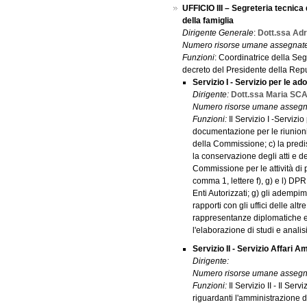
UFFICIO III – Segreteria tecnica
della famiglia
Dirigente Generale
:
Dott.ssa Ad
Numero risorse umane assegnat
Funzioni
: Coordinatrice della Seg
decreto del Presidente della Rep
Servizio I - Servizio per le ado
Dirigente:
Dott.ssa Maria S
Numero risorse umane assegn
Funzioni:
Il Servizio I -Servizio
documentazione per le riunioni 
della Commissione; c) la predis
la conservazione degli atti e de
Commissione per le attività di 
comma 1, lettere f), g) e l) DPR
Enti Autorizzati; g) gli adempimen
rapporti con gli uffici delle alt
rappresentanze diplomatiche e 
l'elaborazione di studi e analisi
Servizio II - Servizio Affari A
Dirigente:
Numero risorse umane assegn
Funzioni:
Il Servizio II - Il Ser
riguardanti l'amministrazione de