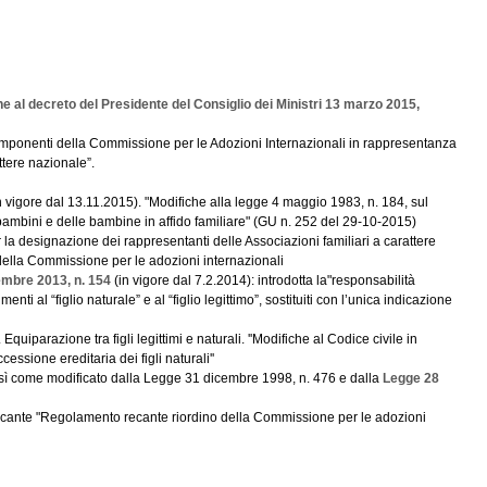
 al decreto del Presidente del Consiglio dei Ministri 13 marzo 2015,
componenti della Commissione per le Adozioni Internazionali in rappresentanza
ttere nazionale”.
n vigore dal 13.11.2015). "Modifiche alla legge 4 maggio 1983, n. 184, sul
ei bambini e delle bambine in affido familiare" (GU n. 252 del 29-10-2015)
r la designazione dei rappresentanti delle Associazioni familiari a carattere
ella Commissione per le adozioni internazionali
bre 2013, n. 154
(in vigore dal 7.2.2014): introdotta la"responsabilità
rimenti al “figlio naturale” e al “figlio legittimo”, sostituiti con l’unica indicazione
. Equiparazione tra figli legittimi e naturali. ''Modifiche al Codice civile in
essione ereditaria dei figli naturali''
ì come modificato dalla Legge 31 dicembre 1998, n. 476 e dalla
Legge 28
cante "Regolamento recante riordino della Commissione per le adozioni