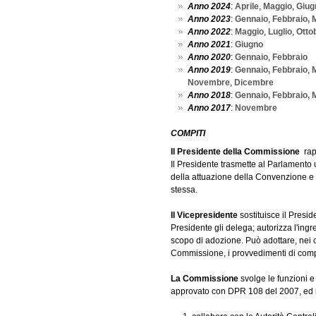
Anno 2024
:
Aprile
,
Maggio
,
Giug
Anno 2023
:
Gennaio
,
Febbraio,
Anno 2022
:
Maggio
,
Luglio
,
Otto
Anno 2021
:
Giugno
Anno 2020
:
Gennaio
,
Febbraio
Anno 2019
:
Gennaio,
Febbraio
,
Novembre
,
Dicembre
Anno 2018
:
Gennaio,
Febbraio
,
Anno 2017
:
Novembre
COMPITI
Il Presidente della Commissione
rapp
Il Presidente trasmette al Parlamento u
della attuazione della Convenzione e s
stessa.
Il Vicepresidente
sostituisce il Presi
Presidente gli delega; autorizza l'ing
scopo di adozione. Può adottare, nei 
Commissione, i provvedimenti di comp
La Commissione
svolge le funzioni e
approvato con DPR 108 del 2007, ed i