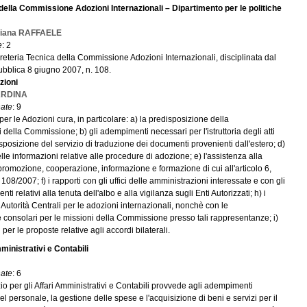
 della Commissione Adozioni Internazionali – Dipartimento per le politiche
riana RAFFAELE
e
: 2
reteria Tecnica della Commissione Adozioni Internazionali, disciplinata dal
ubblica 8 giugno 2007, n. 108.
zioni
CARDINA
ate
: 9
 per le Adozioni cura, in particolare: a) la predisposizione della
della Commissione; b) gli adempimenti necessari per l'istruttoria degli atti
posizione del servizio di traduzione dei documenti provenienti dall'estero; d)
lle informazioni relative alle procedure di adozione; e) l'assistenza alla
promozione, cooperazione, informazione e formazione di cui all'articolo 6,
 108/2007; f) i rapporti con gli uffici delle amministrazioni interessate e con gli
ti relativi alla tenuta dell'albo e alla vigilanza sugli Enti Autorizzati; h) i
re Autorità Centrali per le adozioni internazionali, nonchè con le
consolari per le missioni della Commissione presso tali rappresentanze; i)
 per le proposte relative agli accordi bilaterali.
mministrativi e Contabili
ate
: 6
vizio per gli Affari Amministrativi e Contabili provvede agli adempimenti
l personale, la gestione delle spese e l'acquisizione di beni e servizi per il