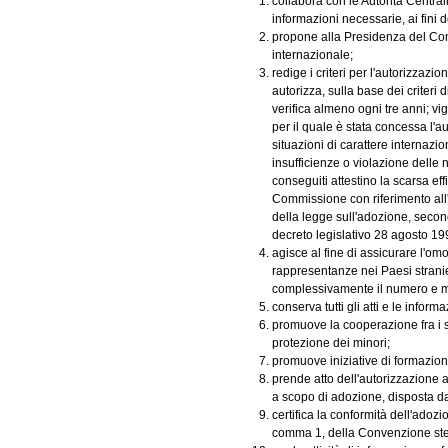
collabora con le Autorità Centrali
informazioni necessarie, ai fini 
propone alla Presidenza del Consi
internazionale;
redige i criteri per l'autorizzazion
autorizza, sulla base dei criteri d
verifica almeno ogni tre anni; vig
per il quale è stata concessa l'aut
situazioni di carattere internaz
insufficienze o violazione delle n
conseguiti attestino la scarsa ef
Commissione con riferimento all'at
della legge sull'adozione, second
decreto legislativo 28 agosto 19
agisce al fine di assicurare l'omo
rappresentanze nei Paesi stranie
complessivamente il numero e migl
conserva tutti gli atti e le infor
promuove la cooperazione fra i 
protezione dei minori;
promuove iniziative di formazio
prende atto dell'autorizzazione 
a scopo di adozione, disposta d
certifica la conformità dell'adoz
comma 1, della Convenzione st