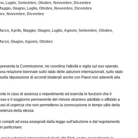
no
,
Luglio
,
Settembre
,
Ottobre
,
Novembre
,
Dicembre
Maggio
,
Giugno,
Luglio,
Ottobre
,
Novembre
,
Dicembre
bre
,
Novembre
,
Dicembre
Marzo
,
Aprile,
Maggio
,
Giugno
,
Luglio
,
Agosto
,
Settembre
,
Ottobre
,
Marzo
,
Giugno
,
Agosto
,
Ottobre
resenta la Commissione, ne coordina l'attività e vigila sul suo operato.
na relazione biennale sullo stato delle adozioni internazionali, sullo stato
ulla stipulazione di accordi bilaterali anche con Paesi non aderenti alla
dente in caso di assenza o impedimento ed esercita le funzioni che il
resso e il soggiorno permanente del minore straniero adottato o affidato a
casi di urgenza che non permettono la convocazione in tempo utile della
etenza della stessa.
 i compiti ad essa assegnati dalla legge sull'adozione e dal regolamento
n particolare: