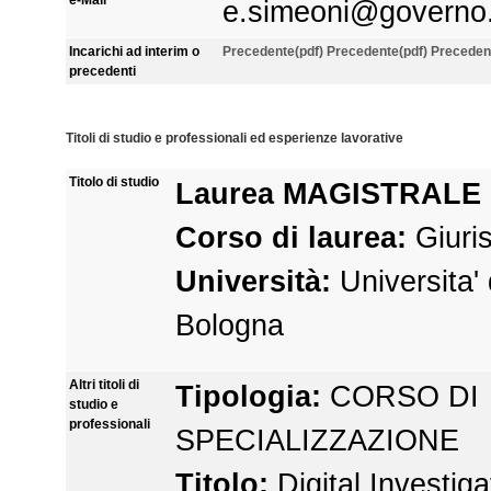
e.simeoni@governo.
Incarichi ad interim o
Precedente(pdf)
Precedente(pdf)
Preceden
precedenti
Titoli di studio e professionali ed esperienze lavorative
Titolo di studio
Laurea MAGISTRALE
Corso di laurea:
Giuri
Università:
Universita' 
Bologna
Altri titoli di
Tipologia:
CORSO DI
studio e
professionali
SPECIALIZZAZIONE
Titolo:
Digital Investig