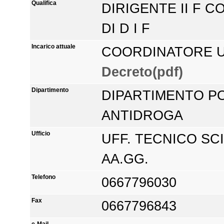
Qualifica
DIRIGENTE II F C
DI D I F
Incarico attuale
COORDINATORE UF
Decreto(pdf)
Dipartimento
DIPARTIMENTO PO
ANTIDROGA
Ufficio
UFF. TECNICO SC
AA.GG.
Telefono
0667796030
Fax
0667796843
e-Mail