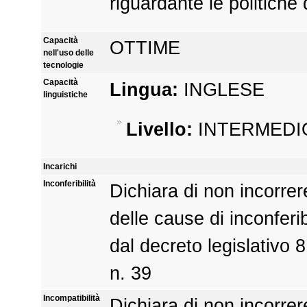
riguardante le politiche
Capacità
OTTIME
nell'uso delle
tecnologie
Capacità
Lingua:
INGLESE
linguistiche
Livello:
INTERMEDI
Incarichi
Inconferibilità
Dichiara di non incorrer
delle cause di inconferib
dal decreto legislativo 8
n. 39
Incompatibilità
Dichiara di non incorrer