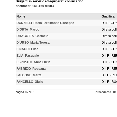
Dirigenti in servizio ed equiparati con incarico
documenti 141-150 di 503
Nome
Qualifica
DONZELLI Paolo Ferdinando Giuseppe
D I F - C
D'ORTA Marco
Diretta co
DRAGOTTA Carmelo
Diretta co
D'URSO Maria Teresa
Diretta co
EINAUDI Luca
D I F - C
ELIA Pasquale
D II F -
ESPOSITO Anna Lucia
D I F - C
FABRIZIO Rossana
D II F -
FALCONE Marta
D II F -
FANCELLO Giulio
D II F - 
pagina 15 di 51
precedente
10