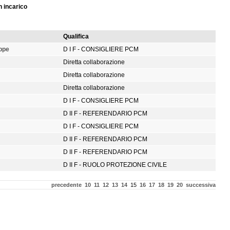
n incarico
Qualifica
ppe
D I F - CONSIGLIERE PCM
Diretta collaborazione
Diretta collaborazione
Diretta collaborazione
D I F - CONSIGLIERE PCM
D II F - REFERENDARIO PCM
D I F - CONSIGLIERE PCM
D II F - REFERENDARIO PCM
D II F - REFERENDARIO PCM
D II F - RUOLO PROTEZIONE CIVILE
precedente
10
11
12
13
14
15
16
17
18
19
20
successiva