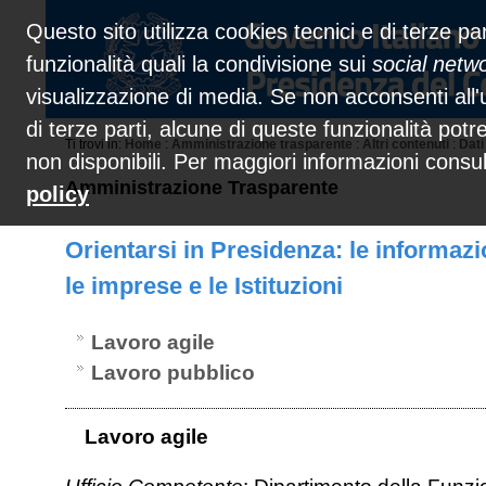
Questo sito utilizza cookies tecnici e di terze par
funzionalità quali la condivisione sui
social netw
visualizzazione di media. Se non acconsenti all'u
di terze parti, alcune di queste funzionalità pot
Ti trovi in:
Home
:
Amministrazione trasparente
:
Altri contenuti
:
Dati
non disponibili. Per maggiori informazioni consu
Amministrazione Trasparente
policy
Orientarsi in Presidenza: le informazioni
le imprese e le Istituzioni
Lavoro agile
Lavoro pubblico
Lavoro agile