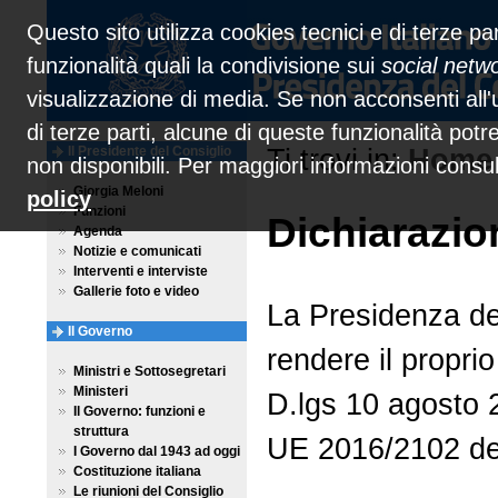
Questo sito utilizza cookies tecnici e di terze par
funzionalità quali la condivisione sui
social netw
visualizzazione di media. Se non acconsenti all'u
di terze parti, alcune di queste funzionalità pot
Il Presidente del Consiglio
Ti trovi in:
Home
non disponibili. Per maggiori informazioni consu
Giorgia Meloni
policy
Funzioni
Dichiarazion
Agenda
Notizie e comunicati
Interventi e interviste
Gallerie foto e video
La Presidenza del
Il Governo
rendere il propri
Ministri e Sottosegretari
Ministeri
D.lgs 10 agosto 2
Il Governo: funzioni e
struttura
UE 2016/2102 del
I Governo dal 1943 ad oggi
Costituzione italiana
Le riunioni del Consiglio