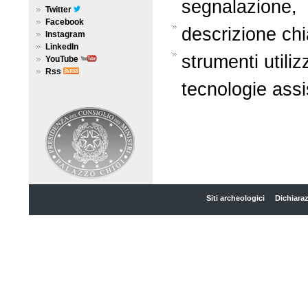
segnalazione,
Twitter
Facebook
descrizione chi
Instagram
LinkedIn
strumenti utili
YouTube
Rss
tecnologie assi
Siti archeologici
Dichiaraz