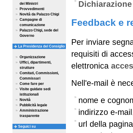
Dichiarazione 
dei Ministri
Provvedimenti
Novità da Palazzo Chigi
Feedback e re
Campagne di
comunicazione
Palazzo Chigi, sede del
Governo
Per inviare segna
La Presidenza del Consiglio
requisiti di acces
Organizzazione
Uffici, dipartimenti,
elettronica
acces
strutture
Comitati, Commissioni,
Commissari
Nell'e-mail è nec
Come fare per
Visite guidate sedi
istituzionali
nome e cogno
Novità
Pubblicità legale
indirizzo e-mail
Amministrazione
trasparente
url della pagin
Seguici su