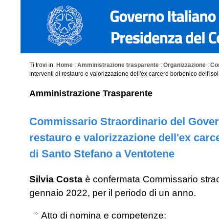
Ti trovi in:
Home
:
Amministrazione trasparente
:
Organizzazione
:
Co
interventi di restauro e valorizzazione dell'ex carcere borbonico dell'is
Amministrazione Trasparente
Commissario Straordinario del Governo
restauro e valorizzazione dell'ex carc
di Santo Stefano a Ventotene
Silvia Costa
è confermata Commissario strao
gennaio 2022, per il periodo di un anno.
Atto di nomina e competenze: