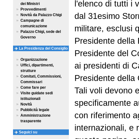
l'elenco di tutti i 
dei Ministri
Provvedimenti
dal 31esimo Stor
Novità da Palazzo Chigi
Campagne di
militare, esclusi qu
comunicazione
Palazzo Chigi, sede del
Governo
Presidente della 
La Presidenza del Consiglio
Presidente del Co
Organizzazione
ai presidenti di 
Uffici, dipartimenti,
strutture
Presidente della 
Comitati, Commissioni,
Commissari
Come fare per
Tali voli devono 
Visite guidate sedi
istituzionali
specificamente au
Novità
Pubblicità legale
con riferimento a
Amministrazione
trasparente
internazionali, e 
Seguici su