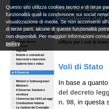
Questo sito utilizza cookies tecnici e di terze par
funzionalità quali la condivisione sui
social netw
visualizzazione di media. Se non acconsenti all'u
di terze parti, alcune di queste funzionalità pot
Ti trovi in:
Home
:
Presidenza del Con
Il Presidente del Consiglio
non disponibili. Per maggiori informazioni consu
Ufficio per i voli di Sta
Giorgia Meloni
policy
Funzioni
Agenda
Notizie e comunicati
Interventi e interviste
Gallerie foto e video
Voli di Stato
Il Governo
In base a quanto 
Ministri e Sottosegretari
Ministeri
Il Governo: funzioni e
del decreto legg
struttura
I Governo dal 1943 ad oggi
n. 98
, in questa 
Costituzione italiana
Le riunioni del Consiglio