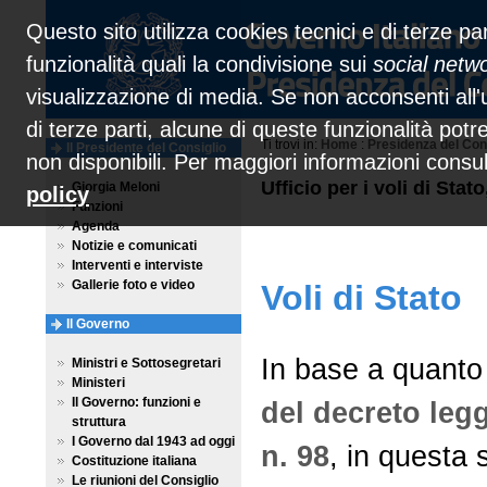
Questo sito utilizza cookies tecnici e di terze par
funzionalità quali la condivisione sui
social netw
visualizzazione di media. Se non acconsenti all'u
di terze parti, alcune di queste funzionalità pot
Ti trovi in:
Home
:
Presidenza del Con
Il Presidente del Consiglio
non disponibili. Per maggiori informazioni consu
Ufficio per i voli di Sta
Giorgia Meloni
policy
Funzioni
Agenda
Notizie e comunicati
Interventi e interviste
Gallerie foto e video
Voli di Stato
Il Governo
In base a quanto 
Ministri e Sottosegretari
Ministeri
Il Governo: funzioni e
del decreto legg
struttura
I Governo dal 1943 ad oggi
n. 98
, in questa 
Costituzione italiana
Le riunioni del Consiglio