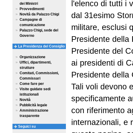
l'elenco di tutti i 
dei Ministri
Provvedimenti
dal 31esimo Stor
Novità da Palazzo Chigi
Campagne di
militare, esclusi qu
comunicazione
Palazzo Chigi, sede del
Governo
Presidente della 
La Presidenza del Consiglio
Presidente del Co
Organizzazione
ai presidenti di 
Uffici, dipartimenti,
strutture
Presidente della 
Comitati, Commissioni,
Commissari
Come fare per
Tali voli devono 
Visite guidate sedi
istituzionali
specificamente au
Novità
Pubblicità legale
con riferimento a
Amministrazione
trasparente
internazionali, e 
Seguici su