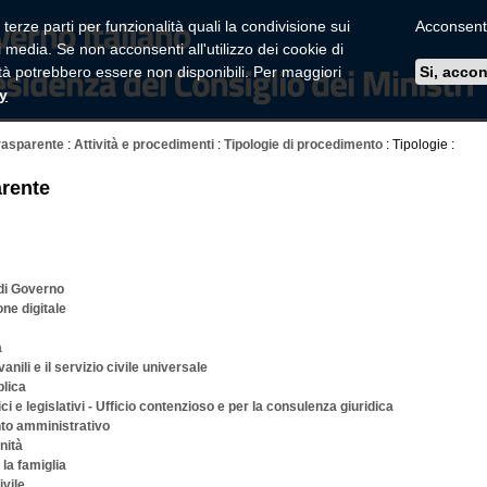
 terze parti per funzionalità quali la condivisione sui
Acconsenti 
 media. Se non acconsenti all'utilizzo dei cookie di
ità potrebbero essere non disponibili. Per maggiori
Si, acco
cy
rasparente
:
Attività e procedimenti
:
Tipologie di procedimento
: Tipologie :
rente
di Governo
ne digitale
a
anili e il servizio civile universale
blica
ici e legislativi - Ufficio contenzioso e per la consulenza giuridica
nto amministrativo
nità
 la famiglia
ivile