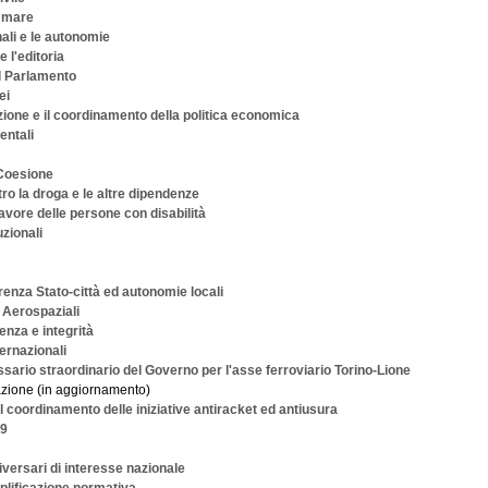
l mare
nali e le autonomie
 l'editoria
il Parlamento
ei
one e il coordinamento della politica economica
entali
 Coesione
tro la droga e le altre dipendenze
favore delle persone con disabilità
uzionali
erenza Stato-città ed autonomie locali
e Aerospaziali
renza e integrità
ernazionali
sario straordinario del Governo per l'asse ferroviario Torino-Lione
azione (in aggiornamento)
 coordinamento delle iniziative antiracket ed antiusura
09
iversari di interesse nazionale
plificazione normativa