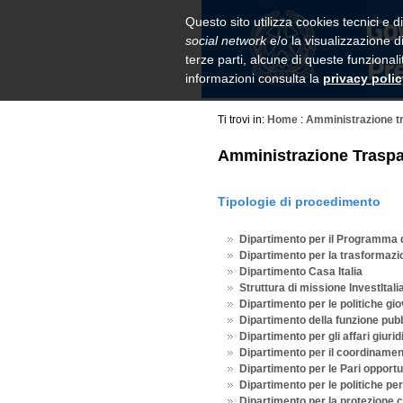
Questo sito utilizza cookies tecnici e di
social network
e/o la visualizzazione di
terze parti, alcune di queste funzional
informazioni consulta la
privacy poli
Ti trovi in:
Home
:
Amministrazione t
Amministrazione Traspa
Tipologie di procedimento
Dipartimento per il Programma 
Dipartimento per la trasformazio
Dipartimento Casa Italia
Struttura di missione InvestItali
Dipartimento per le politiche giov
Dipartimento della funzione pub
Dipartimento per gli affari giurid
Dipartimento per il coordiname
Dipartimento per le Pari opportu
Dipartimento per le politiche per
Dipartimento per la protezione c