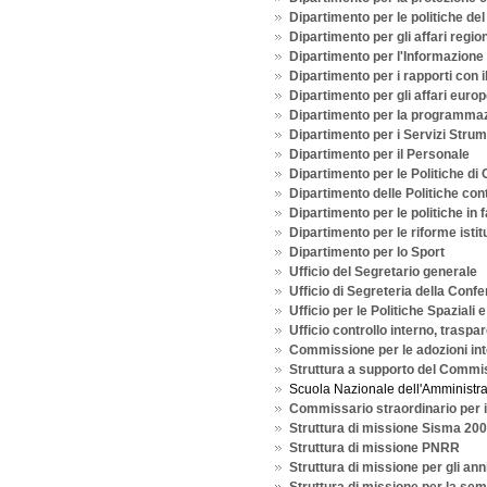
Dipartimento per le politiche de
Dipartimento per gli affari regio
Dipartimento per l'Informazione e
Dipartimento per i rapporti con 
Dipartimento per gli affari europ
Dipartimento per la programmazi
Dipartimento per i Servizi Strum
Dipartimento per il Personale
Dipartimento per le Politiche di
Dipartimento delle Politiche con
Dipartimento per le politiche in 
Dipartimento per le riforme istit
Dipartimento per lo Sport
Ufficio del Segretario generale
Ufficio di Segreteria della Conf
Ufficio per le Politiche Spaziali 
Ufficio controllo interno, traspa
Commissione per le adozioni int
Struttura a supporto del Commis
Scuola Nazionale dell'Amministr
Commissario straordinario per il
Struttura di missione Sisma 20
Struttura di missione PNRR
Struttura di missione per gli ann
Struttura di missione per la sem