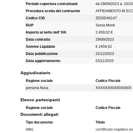
Periodo copertura contrattuale
da:29/09/2023 a: 10/1
Procedura scelta del contraente
AFFIDAMENTO IN EC
Codice CIG
Z033D46147
RUP
Sonia Monti
Importo al netto dell' IVA
2.459,02 €
Data contratto
29/09/2023
Somme Liquidate
€ 2459,02
Data pubblicazione
22/12/2023
Data aggiornamento
03/11/2025
Aggiudicatario
Ragione sociale
Codice Fiscale
persona fisica
XXXXXX00X00X000X
Elenco partecipanti
Ragione sociale
Codice Fiscale
Documenti allegati
Tipo documento
Titolo
Altro
certificato regolare e