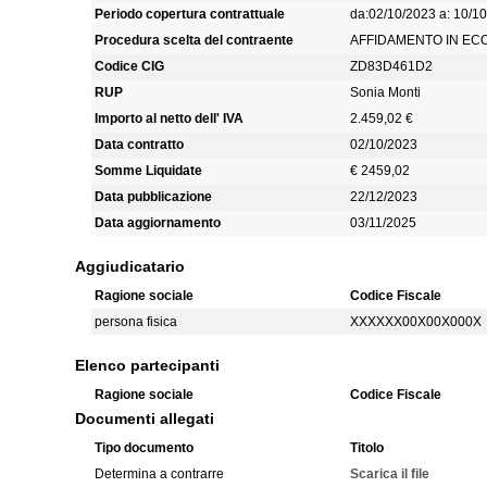
Periodo copertura contrattuale
da:02/10/2023 a: 10/1
Procedura scelta del contraente
AFFIDAMENTO IN EC
Codice CIG
ZD83D461D2
RUP
Sonia Monti
Importo al netto dell' IVA
2.459,02 €
Data contratto
02/10/2023
Somme Liquidate
€ 2459,02
Data pubblicazione
22/12/2023
Data aggiornamento
03/11/2025
Aggiudicatario
Ragione sociale
Codice Fiscale
persona fisica
XXXXXX00X00X000X
Elenco partecipanti
Ragione sociale
Codice Fiscale
Documenti allegati
Tipo documento
Titolo
Determina a contrarre
Scarica il file