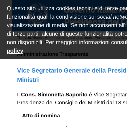
Questo sito utilizza cookies tecnici e di terze par
funzionalità quali la condivisione sui
social netw
visualizzazione di media. Se non acconsenti all'u
di terze parti, alcune di queste funzionalità pot
Ti trovi in:
Home
:
Amministrazione trasparente
:
Personale
:
Incarich
non disponibili. Per maggiori informazioni consu
dei Ministri Cons. Simonetta Saporito:
policy
Amministrazione Trasparente
Vice Segretario Generale della Presid
Ministri
Il
Cons. Simonetta Saporito
è Vice Segretar
Presidenza del Consiglio dei Ministri dal 18 
Atto di nomina