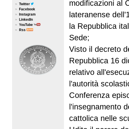
modificazioni al
Twitter
Facebook
lateranense dell'
Instagram
LinkedIn
la Repubblica ita
YouTube
Rss
Sede;
Visto il decreto d
Repubblica 16 di
relativo all'esecu
l'autorità scolasti
Conferenza episc
l'insegnamento de
cattolica nelle s