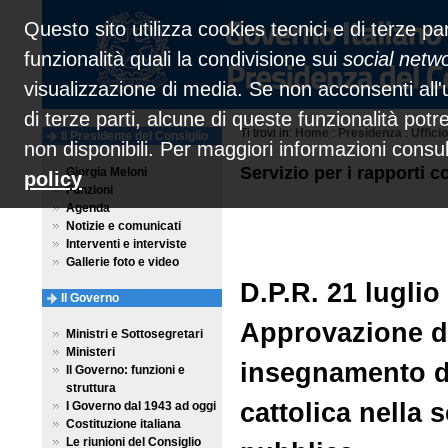
Questo sito utilizza cookies tecnici e di terze par
funzionalità quali la condivisione sui
social netw
visualizzazione di media. Se non acconsenti all'u
di terze parti, alcune di queste funzionalità pot
Ti trovi in:
Home
:
Presidenza
:
Ufficio
Il Presidente del Consiglio
non disponibili. Per maggiori informazioni consu
Servizio per i rapporti co
Giorgia Meloni
policy
Funzioni
Agenda
Notizie e comunicati
Interventi e interviste
Gallerie foto e video
D.P.R. 21 luglio
Il Governo
Approvazione d
Ministri e Sottosegretari
Ministeri
insegnamento de
Il Governo: funzioni e
struttura
cattolica nella 
I Governo dal 1943 ad oggi
Costituzione italiana
Le riunioni del Consiglio