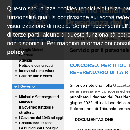
Questo sito utilizza cookies tecnici e di terze par
funzionalità quali la condivisione sui
social netw
visualizzazione di media. Se non acconsenti all'u
di terze parti, alcune di queste funzionalità pot
Ti trovi in:
Home
:
Presidenza
:
Ufficio
Il Presidente del Consiglio
non disponibili. Per maggiori informazioni consu
Servizio per il personal
Giorgia Meloni
policy
Funzioni
Agenda
CONCORSO, PER TITOLI E
Notizie e comunicati
Interventi e interviste
REFERENDARIO DI T.A.R.
Gallerie foto e video
Si rende noto che nella
Gazzetta
Il Governo
serie speciale – concorsi ed es
pubblicato il decreto del Presiden
Ministri e Sottosegretari
Ministeri
giugno 2022, di indizione del conc
Il Governo: funzioni e
Referendario di Tribunale ammini
struttura
I Governo dal 1943 ad oggi
DOCUMENTAZIONE
Costituzione italiana
Le riunioni del Consiglio