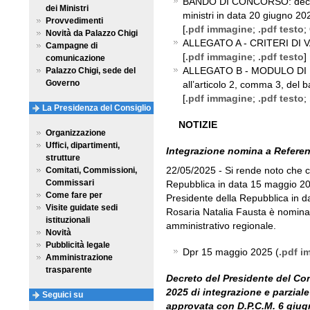
BANDO DI CONCORSO: decreto
dei Ministri
ministri in data 20 giugno 20
Provvedimenti
[
.pdf immagine
;
.pdf testo
;
Novità da Palazzo Chigi
ALLEGATO A - CRITERI DI 
Campagne di
[
.pdf immagine
;
.pdf testo
]
comunicazione
ALLEGATO B - MODULO DI DO
Palazzo Chigi, sede del
Governo
all’articolo 2, comma 3, del 
[
.pdf immagine
;
.pdf testo
;
La Presidenza del Consiglio
NOTIZIE
Organizzazione
Uffici, dipartimenti,
Integrazione nomina a Referend
strutture
22/05/2025 - Si rende noto che c
Comitati, Commissioni,
Commissari
Repubblica in data 15 maggio 202
Come fare per
Presidente della Repubblica in da
Visite guidate sedi
Rosaria Natalia Fausta è nominat
istituzionali
amministrativo regionale.
Novità
Pubblicità legale
Dpr 15 maggio 2025 (
.pdf i
Amministrazione
trasparente
Decreto del Presidente del Cons
2025 di integrazione e parziale
Seguici su
approvata con D.P.C.M. 6 giu