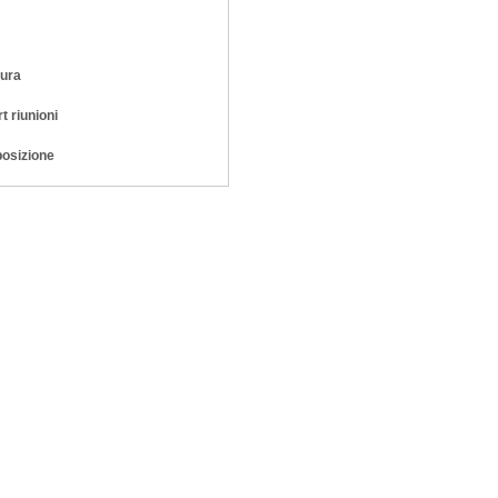
tura
t riunioni
osizione