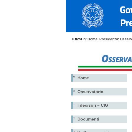
Ti trovi in:
Home
:
Presidenza
:
Osserva
Home
Osservatorio
I decisori – CIG
Documenti