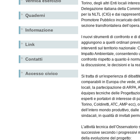
Verifica esercizio
Torino, degli altri Enti locali inter
Delegazione italiana della Commis
per la NLTL (CIG) e dai rappresen
Quaderni
Promotore Pubblico incaricato del
sezione transfrontaliera dell’opera
Informazione
I nuovi strumenti di confronto e di 
aggiungono a quelli ordinari previsti
Link
interventi sul territorio nazionale:
Impatto Ambientale, consentendo u
Contatti
confronto rispetto a quanto è norma
la discussione, le decisioni e la rea
Accesso civico
Si tratta di un'esperienza di dibatt
comparabili in Europa che vede, olt
locali, la partecipazione di ARPA, 
équipes tecniche delle Progettazio
esperti e portatori di interesse di p
Torino, Coldiretti, ATC, AMP ecc),
dell’intero mondo produttivo, dalle
sindacali, in qualità di invitati per
L’attività tecnica dell’Osservatorio 
successive secondo i progressivi m
della evoluzione del progetto: