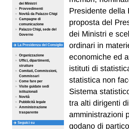
dei Ministri
Presidente della
Provvedimenti
Novità da Palazzo Chigi
Campagne di
proposta del Pres
comunicazione
Palazzo Chigi, sede del
dei Ministri e scel
Governo
ordinari in materi
La Presidenza del Consiglio
economiche ed affi
Organizzazione
Uffici, dipartimenti,
strutture
istituti di statisti
Comitati, Commissioni,
Commissari
statistica non fac
Come fare per
Visite guidate sedi
Sistema statistic
istituzionali
Novità
tra alti dirigenti d
Pubblicità legale
Amministrazione
amministrazioni 
trasparente
Seguici su
godano di partico