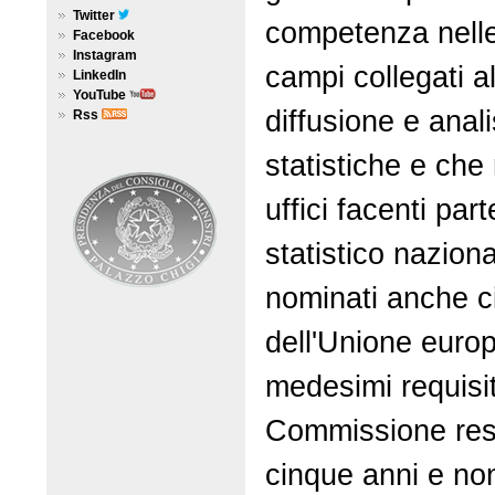
Twitter
competenza nelle 
Facebook
Instagram
campi collegati a
LinkedIn
YouTube
diffusione e anali
Rss
statistiche e che
uffici facenti par
statistico nazio
nominati anche ci
dell'Unione euro
medesimi requisit
Commissione rest
cinque anni e no