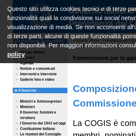
Questo sito utilizza cookies tecnici e di terze par
funzionalità quali la condivisione sui
social netw
visualizzazione di media. Se non acconsenti all'u
di terze parti, alcune di queste funzionalità pot
Ti trovi in:
Home
:
Presidenza del Con
Il Presidente del Consiglio
non disponibili. Per maggiori informazioni consu
dell’informazione statistica :
Giorgia Meloni
policy
Commissione per la garan
Funzioni
Agenda
Notizie e comunicati
Interventi e interviste
Gallerie foto e video
Composizione
Il Governo
Commission
Ministri e Sottosegretari
Ministeri
Il Governo: funzioni e
struttura
La COGIS è comp
I Governo dal 1943 ad oggi
Costituzione italiana
membri, nominati
Le riunioni del Consiglio