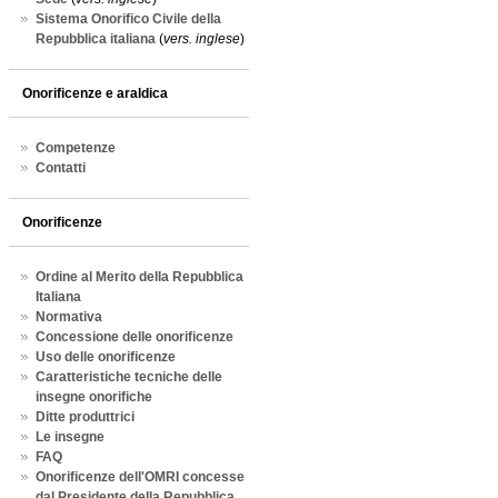
Sistema Onorifico Civile della
Repubblica italiana
(
vers. inglese
)
Onorificenze e araldica
Competenze
Contatti
Onorificenze
Ordine al Merito della Repubblica
Italiana
Normativa
Concessione delle onorificenze
Uso delle onorificenze
Caratteristiche tecniche delle
insegne onorifiche
Ditte produttrici
Le insegne
FAQ
Onorificenze dell'OMRI concesse
dal Presidente della Repubblica