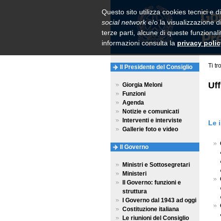
Questo sito utilizza cookies tecnici e di
social network
e/o la visualizzazione di
terze parti, alcune di queste funzional
informazioni consulta la
privacy poli
Ti tr
Il Presidente del Consiglio
Uff
Giorgia Meloni
Funzioni
Agenda
Notizie e comunicati
Interventi e interviste
Le 
Gallerie foto e video
Il Governo
Ministri e Sottosegretari
Ministeri
Il Governo: funzioni e
struttura
I Governo dal 1943 ad oggi
Costituzione italiana
Le riunioni del Consiglio