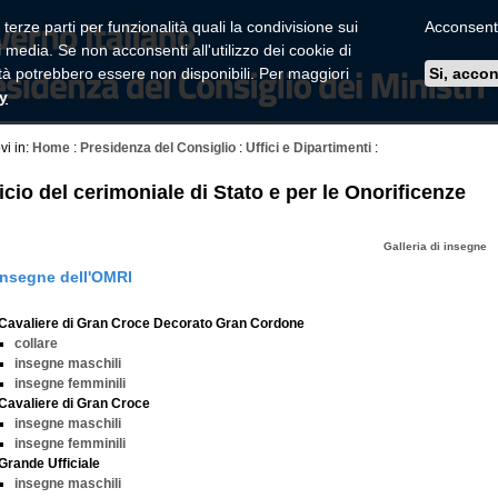
 terze parti per funzionalità quali la condivisione sui
Acconsenti 
 media. Se non acconsenti all'utilizzo dei cookie di
ità potrebbero essere non disponibili. Per maggiori
Si, acco
cy
ovi in:
Home
:
Presidenza del Consiglio
:
Uffici e Dipartimenti
:
icio del cerimoniale di Stato e per le Onorificenze
Galleria di insegne
insegne dell'OMRI
Cavaliere di Gran Croce Decorato Gran Cordone
collare
insegne maschili
insegne femminili
Cavaliere di Gran Croce
insegne maschili
insegne femminili
Grande Ufficiale
insegne maschili