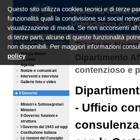
Questo sito utilizza cookies tecnici e di terze par
funzionalità quali la condivisione sui
social netw
visualizzazione di media. Se non acconsenti all'u
di terze parti, alcune di queste funzionalità pot
Il Presidente del Consiglio
Ti trovi in:
Home
non disponibili. Per maggiori informazioni consu
Giorgia Meloni
policy
Dipartimento Affa
Funzioni
Agenda
contenzioso e p
Notizie e comunicati
Interventi e interviste
Gallerie foto e video
Dipartimento
Il Governo
- Ufficio co
Ministri e Sottosegretari
Ministeri
Il Governo: funzioni e
consulenza g
struttura
I Governo dal 1943 ad oggi
Costituzione italiana
Le riunioni del Consiglio