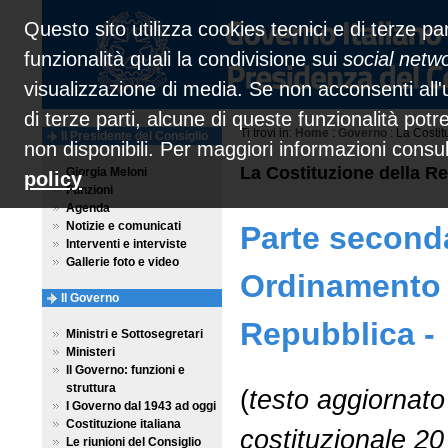
Questo sito utilizza cookies tecnici e di terze par
funzionalità quali la condivisione sui
social netw
visualizzazione di media. Se non acconsenti all'u
di terze parti, alcune di queste funzionalità pot
Ti trovi in:
Home
:
Governo
: La Costit
Il Presidente del Consiglio
non disponibili. Per maggiori informazioni consu
La Costituzione della Re
Giorgia Meloni
policy
Funzioni
Agenda
Notizie e comunicati
Parte second
Interventi e interviste
Gallerie foto e video
Ordinamento 
Il Governo
Repubblica -
Ministri e Sottosegretari
Ministeri
Il Governo: funzioni e
struttura
(
testo aggiornato
I Governo dal 1943 ad oggi
Costituzione italiana
costituzionale 20
Le riunioni del Consiglio