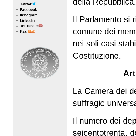
della Repubblica
Twitter
Facebook
Instagram
Il Parlamento si 
LinkedIn
YouTube
comune dei memb
Rss
nei soli casi stabil
Costituzione.
Art
La Camera dei de
suffragio universa
Il numero dei dep
seicentotrenta, do