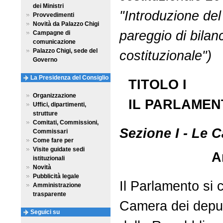
dei Ministri
"Introduzione del 
Provvedimenti
Novità da Palazzo Chigi
pareggio di bilan
Campagne di
comunicazione
Palazzo Chigi, sede del
costituzionale")
Governo
La Presidenza del Consiglio
TITOLO I
Organizzazione
IL PARLAMEN
Uffici, dipartimenti,
strutture
Comitati, Commissioni,
Sezione I - Le 
Commissari
Come fare per
Visite guidate sedi
A
istituzionali
Novità
Pubblicità legale
Il Parlamento si
Amministrazione
trasparente
Camera dei deput
Seguici su